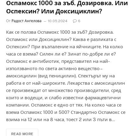
Оспамокс 1000 за зъб. Дозировка. Или
Оспексин? Или Доксициклин?
От
Радост Ангелова
10.05.2024
6
Как се ползва Оспамокс 1000 за зъб? Дозировка.
Оспамокс или Доксициклин? Каква е разликата с
Оспексин? При възпаление на яйчниците. На колко
часа се взема? Силен ли е? Зинат по-добре ли е?
Оспамокс е антибиотик, представител на най-
използваното по света активно вещество –
амоксицилин (вид пеницилин). Спектърът му на
работа е от най-широките. Лекарства с амоксицилин
се произвеждат от множество производители, сред
които и водещи, и слабо известни фармацевтични
компании. Оспамокс е едно от тях. На колко часа се
взема Оспамокс 1000 и 500? Стандартно Оспамокс се
взима на 12 или на 8 часа, тоест 2 или 3 пъти в…
READ MORE