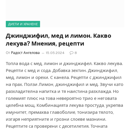
ДИЕТИ И ХРАНЕНЕ
Джинджифил, мед и лимон. Какво
лекува? Мнения, рецепти
От
Радост Ангелова
15.05.2024
8
Топла вода с мед, лимон и джинджифел. Какво лекува.
Рецепти с мед и сода. Добавка зехтин. Джинджифил,
мед, лимон и орехи. С канела. Рецепти с джинджифил
на прах. Ползи Лимон, джинджифил и мед. Звучи като
разхладителна напитка и тя наистина разхлажда. Но
големият плюс на това невероятно трио е неговата
целебна мощ. Комбинацията лекува простуда, укрепва
имунитет, премахва главоболие, тонизира тялото,
изгаря неприятните и грозни слоеве мазнини.
Рецептите са проверени с десетилетия. Точната