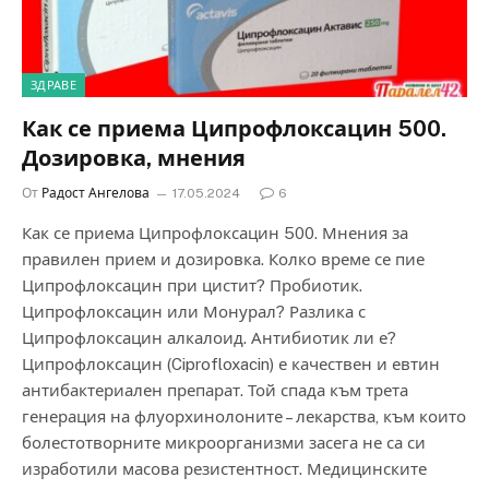
ЗДРАВЕ
Как се приема Ципрофлоксацин 500.
Дозировка, мнения
От
Радост Ангелова
17.05.2024
6
Как се приема Ципрофлоксацин 500. Мнения за
правилен прием и дозировка. Колко време се пие
Ципрофлоксацин при цистит? Пробиотик.
Ципрофлоксацин или Монурал? Разлика с
Ципрофлоксацин алкалоид. Антибиотик ли е?
Ципрофлоксацин (Ciprofloxacin) е качествен и евтин
антибактериален препарат. Той спада към трета
генерация на флуорхинолоните – лекарства, към които
болестотворните микроорганизми засега не са си
изработили масова резистентност. Медицинските