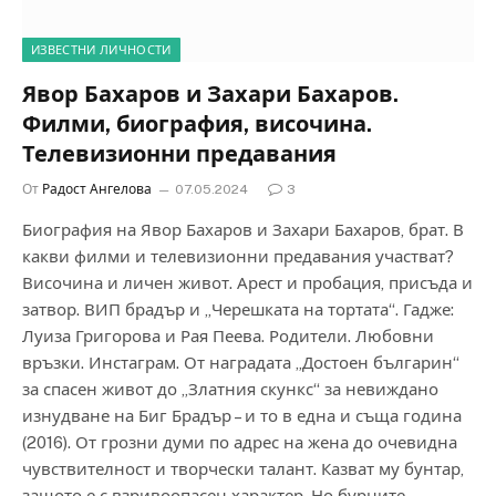
ИЗВЕСТНИ ЛИЧНОСТИ
Явор Бахаров и Захари Бахаров.
Филми, биография, височина.
Телевизионни предавания
От
Радост Ангелова
07.05.2024
3
Биография на Явор Бахаров и Захари Бахаров, брат. В
какви филми и телевизионни предавания участват?
Височина и личен живот. Арест и пробация, присъда и
затвор. ВИП брадър и „Черешката на тортата“. Гадже:
Луиза Григорова и Рая Пеева. Родители. Любовни
връзки. Инстаграм. От наградата „Достоен българин“
за спасен живот до „Златния скункс“ за невиждано
изнудване на Биг Брадър – и то в една и съща година
(2016). От грозни думи по адрес на жена до очевидна
чувствителност и творчески талант. Казват му бунтар,
защото е с взривоопасен характер. Но бурните