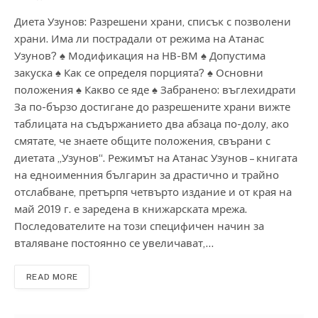
Диета Узунов: Разрешени храни, списък с позволени
храни. Има ли пострадали от режима на Атанас
Узунов? ♠ Модификация на НВ-ВМ ♠ Допустима
закуска ♠ Как се определя порцията? ♠ Основни
положения ♠ Какво се яде ♠ Забранено: въглехидрати
За по-бързо достигане до разрешените храни вижте
таблицата на съдържанието два абзаца по-долу, ако
смятате, че знаете общите положения, свърани с
диетата „Узунов“. Режимът на Атанас Узунов – книгата
на едноименния българин за драстично и трайно
отслабване, претърпя четвърто издание и от края на
май 2019 г. е заредена в книжарската мрежа.
Последователите на този специфичен начин за
вталяване постоянно се увеличават,…
READ MORE