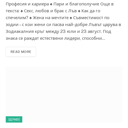
Професия и кариера ♠ Пари и благополучие Още в
текста: ♠ Секс, любов и брак с Лъв ♠ Как да го
спечелим? ♠ Жена на мечтите ♠ Съвместимост по
зодии – с кои жени си пасва най-добре Лъвът царува в
Зодиакалния кръг между 23 юли и 23 август. Под
знака се раждат естествени лидери, способни…
READ MORE
ЗДРАВЕ