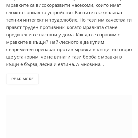
Мравките са високоразвити насекоми, които имат
сложно социално устройство. Басните възхваляват
техния интелект и трудолюбие. Но тези им качества ги
правят труден противник, когато мравката стане
вредител и се настани у дома. Как да се справим с
мравките в къщи? Най-лесното е да купим
съвременен препарат против мравки в къщи, но скоро
ще установим, че не винаги тази борба с мравки в
къщи е бърза, лесна и евтина. А мнозина…
READ MORE