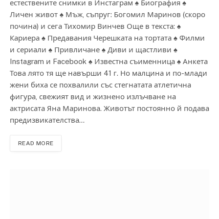
естествените снимки в Инстаграм ♠ Биография ♠
Личен живот ♠ Мъж, съпруг: Богомил Маринов (скоро
почина) и сега Тихомир Винчев Още в текста: ♠
Кариера ♠ Предавания Черешката на тортата ♠ Филми
и сериали ♠ Привличане ♠ Диви и щастливи ♠
Instagram и Facebook ♠ Известна съименница ♠ Анкета
Това лято тя ще навърши 41 г. Но малцина и по-млади
жени биха се похвалили със стегнатата атлетична
фигура, свежият вид и жизнено излъчване на
актрисата Яна Маринова. Животът постоянно й подава
предизвикателства…
READ MORE