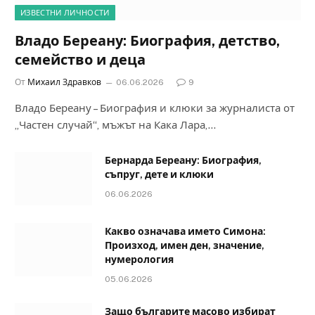
ИЗВЕСТНИ ЛИЧНОСТИ
Владо Береану: Биография, детство,
семейство и деца
От
Михаил Здравков
06.06.2026
9
Владо Береану – Биография и клюки за журналиста от
„Частен случай“, мъжът на Кака Лара,…
Бернарда Береану: Биография,
съпруг, дете и клюки
06.06.2026
Какво означава името Симона:
Произход, имен ден, значение,
нумерология
05.06.2026
Защо българите масово избират