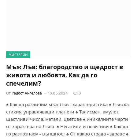
МИСТЕРИИ
Мъж Лъв: благородство и щедрост в
живота и любовта. Как да го
спечелим?
От
Радост Ангелова
10.05.2024
0
♠ Как да различим мъж Лъв – характеристика ♠ Лъвска
стихия, управляващи планети ♠ Талисман, амулет,
щастливи числа, метали, цветове ♠ Уникалните черти
от характера на Лъва ♠ Негативи и позитиви ♠ Как да
го разпознаем – външност ♠ От какво страда – здраве ♠