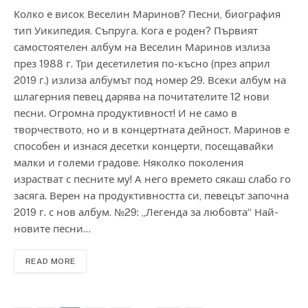
Колко е висок Веселин Маринов? Песни, биография
тип Уикипедия. Съпруга. Кога е роден? Първият
самостоятелен албум на Веселин Маринов излиза
през 1988 г. Три десетилетия по-късно (през април
2019 г.) излиза албумът под номер 29. Всеки албум на
шлагерния певец дарява на почитателите 12 нови
песни. Огромна продуктивност! И не само в
творчеството, но и в концертната дейност. Маринов е
способен и изнася десетки концерти, посещавайки
малки и големи градове. Няколко поколения
израстват с песните му! А него времето сякаш слабо го
засяга. Верен на продуктивността си, певецът започна
2019 г. с нов албум. №29: „Легенда за любовта“ Най-
новите песни…
READ MORE