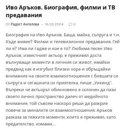
Иво Аръков. Биография, филми и ТВ
предавания
От
Радост Ангелова
16.05.2024
0
Биография на Иво Аръков. Баща, майка, съпруга и т.н.
Къде живее? Филми и телевизионни предавания. Гей
ли е? Има ли гадже и кое е то? Любима песен Иво
Аръков, известният актьор, е преживял доста
вълнуващи моменти в личния си живот, имайки
предвид как е изгубил близки хора и обръщайки
внимание на своите взаимоотношения с бившата си
съпруга и сегашната си приятелка, пише „Уикенд“.
Въпреки че актьорът обикновено е склонен да пази
своето лично пространство далеч от медийното
внимание, той съвсем наскоро реши да разкрие
повече за миналите си взаимоотношения. Аръков
разказа за тежките моменти, които е преживял, като
предателство, измами…