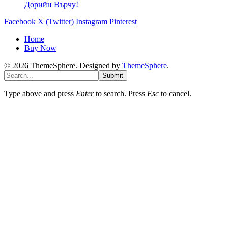
Дорийн Върчу!
Facebook
X (Twitter)
Instagram
Pinterest
Home
Buy Now
© 2026 ThemeSphere. Designed by
ThemeSphere
.
Submit
Type above and press
Enter
to search. Press
Esc
to cancel.