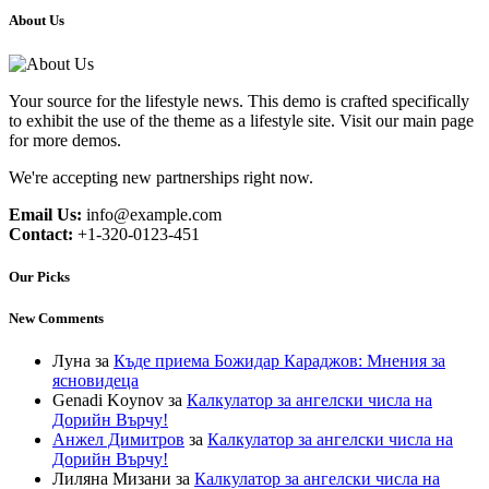
About Us
Your source for the lifestyle news. This demo is crafted specifically
to exhibit the use of the theme as a lifestyle site. Visit our main page
for more demos.
We're accepting new partnerships right now.
Email Us:
info@example.com
Contact:
+1-320-0123-451
Our Picks
New Comments
Луна
за
Къде приема Божидар Караджов: Мнения за
ясновидеца
Genadi Koynov
за
Калкулатор за ангелски числа на
Дорийн Върчу!
Анжел Димитров
за
Калкулатор за ангелски числа на
Дорийн Върчу!
Лиляна Мизани
за
Калкулатор за ангелски числа на