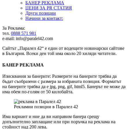
БАНЕР РЕКЛАМА
ЦЕНИ ЗА PR СТАТИЯ
Други позиции
Начини за контакт:
За Реклама:
тел.
0888 571 981
e-mail: info@paralel42.com
Сайтът „Паралел 42“ е един от водещите новинарски сайтове
в България. Всеки ден той има около 20 хиляди читатели.
БАНЕР РЕКЛАМА
Изисквания за банерите: Размерите на банерите трябва да
бъдат съобразени с размера за избраната позиция. Форматът
на банерите трябва да е jpg, png, gif, html5. Банерът не може да
има обем по-голям от 50 килобайта.
Рекламни позиции в Паралел 42
Има вариант и ние да ви направим банера срещу
допълнително заплащане или при поръчка на реклама на
стойност над 200 лева.