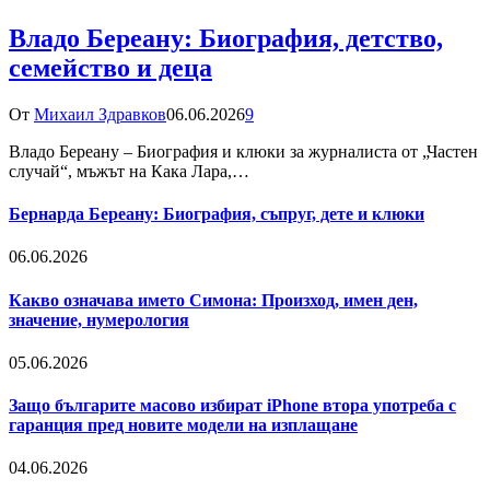
Владо Береану: Биография, детство,
семейство и деца
От
Михаил Здравков
06.06.2026
9
Владо Береану – Биография и клюки за журналиста от „Частен
случай“, мъжът на Кака Лара,…
Бернарда Береану: Биография, съпруг, дете и клюки
06.06.2026
Какво означава името Симона: Произход, имен ден,
значение, нумерология
05.06.2026
Защо българите масово избират iPhone втора употреба с
гаранция пред новите модели на изплащане
04.06.2026