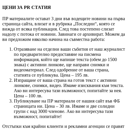
ЦЕНИ ЗА PR СТАТИЯ
ПР материалите остават 3 дни във водещите новини на първа
страница сайта, влизат и в рубрика „Последни“, която се
вижда от всяка публикация. След това постепено слизат
надолу с потока от новини. Завинаги се архивират. Можем да
ви предложим няколко начина на съвместна работа:
Отразяване на отделни ваши събития от наш журналист
по предварително предоставяне на писмена
информация, който ще напише текста (обем до 1500
знака) с активни линкове, ще направи снимки и
видеоматериал. След одобрение от ваша страна,
статията се публикува. Цена – 195 лв.
Изпращане от ваша страна на готов текст с активни
линкове, снимки, видео. Имаме изисквания към текста.
Ако ви интересува тази възможност, попитайте за нея.
Цена – 100 лв.
Публикуване на ПР материали от нашия сайт във ФБ
страницата ни. Цена – 30 лв. Имаме и две солидни
групи с над 3000 членове. Ако ви интересува тази
възможност, попитайте!
Отстъпки към крайни клиенти и рекламни агенции се правят