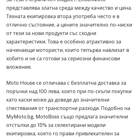
представлява златна среда между качество и цена.
Тяхната екипировка втора употреба често е в
отлично състояние, а цените значително по-ниски
от тези за нови продукти със сходни
характеристики. Това е особено атрактивно за
начинаещи мотористи, които тепърва навлизат в
хобито и не са готови за сериозни финансови
вложения.
Moto House се отличава с безплатна доставка за
поръчки над 100 лева, което при по-скъпи покупки
като каски може да доведе до значителни
спестявания от транспортни разходи. Подобно на
MyMoto.bg, MotoBoss също предлага значителни
отстъпки до 15% за селектирани модели
екипировка, което го прави привлекателен за