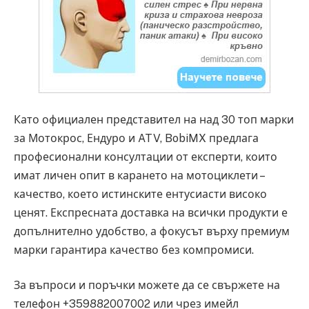
Като официален представител на над 30 топ марки
за Мотокрос, Ендуро и ATV, BobiMX предлага
професионални консултации от експерти, които
имат личен опит в карането на мотоциклети –
качество, което истинските ентусиасти високо
ценят. Експресната доставка на всички продукти е
допълнително удобство, а фокусът върху премиум
марки гарантира качество без компромиси.
За въпроси и поръчки можете да се свържете на
телефон +359882007002 или чрез имейл