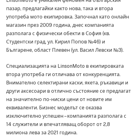
LinsonMoto е уникален феномен на българския
пазар, предлагайки както нова, така и втора
употреба мото екипировка. Започнал като онлайн
магазин през 2009 година, днес компанията
разполага с физически обекти в София (кв.
Студентски град, ул. Кирил Попов №46) и
Българене, област Плевен (ул. Васил Левски №3).
Специализацията на LinsonMoto в екипировката
втора употреба ги отличава от конкуренцията.
Внимателно селектирани каски, якета, ръкавици и
други аксесоари в отлично състояние се предлагат
на значително по-ниски цени от новите им
еквиваленти. Бизнес моделът се оказва
изключително успешен – компанията разполага с
14 служители и впечатляващ оборот от 2,8
милиона лева за 2021 година.