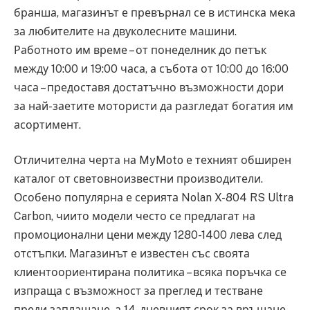
бранша, магазинът е превърнал се в истинска мека
за любителите на двуколесните машини.
Работното им време – от понеделник до петък
между 10:00 и 19:00 часа, а събота от 10:00 до 16:00
часа – предоставя достатъчно възможности дори
за най-заетите мотористи да разгледат богатия им
асортимент.
Отличителна черта на MyMoto е техният обширен
каталог от световноизвестни производители.
Особено популярна е серията Nolan X-804 RS Ultra
Carbon, чиито модели често се предлагат на
промоционални цени между 1280-1400 лева след
отстъпки. Магазинът е известен със своята
клиентоориентирана политика – всяка поръчка се
изпраща с възможност за преглед и тестване
преди заплащане, а 14-дневният срок за връщане