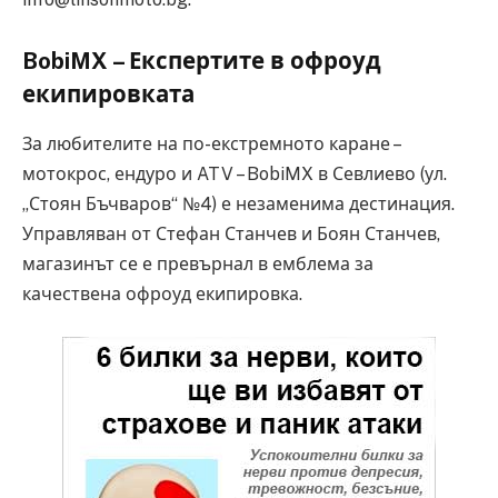
BobiMX – Експертите в офроуд
екипировката
За любителите на по-екстремното каране –
мотокрос, ендуро и ATV – BobiMX в Севлиево (ул.
„Стоян Бъчваров“ №4) е незаменима дестинация.
Управляван от Стефан Станчев и Боян Станчев,
магазинът се е превърнал в емблема за
качествена офроуд екипировка.