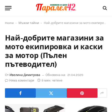
-
-
Home
Мъжки тайни
Най-добрите магазини за мото екипировка и каски за мотор (Пълен пътеводител)
Най-добрите магазини за
мото екипировка и каски
за мотор (Пълен
пътеводител)
От
Ивелина Димитрова
Обновена на:
21.04.2025
Няма коментари
9 мин. четене