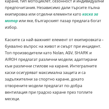
каране, тип мотоциклет, сезонност и индивидуални
предпочитания. Независимо дали търсите пълна
екипировка или отделни елементи като
каска за
мотор
или яке, българският пазар предлага богат
избор.
Каските са най-важният елемент от екипировката –
буквално въпрос на живот и смърт при инцидент.
Топ производители като Nolan, AGV, SHARK и
AIROH предлагат различни модели, адаптирани
към различни стилове на каране. Интегралните
каски осигуряват максимална защита и са
задължителни за спортно каране, докато
отворените модели предлагат по-добра
вентилация при градско каране през топлите
месеци.