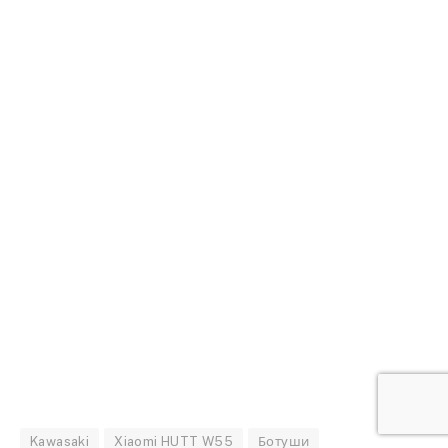
Kawasaki
Xiaomi HUTT W55
Ботуши