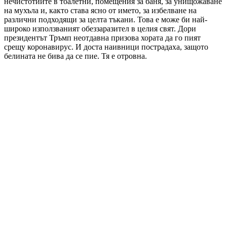
нечистотиите в тоалетни, помещения за баня, за унищожаване
на мухъла и, както става ясно от името, за избелване на
различни подходящи за целта тъкани. Това е може би най-
широко използваният обеззаразител в целия свят. Дори
президентът Тръмп неотдавна призова хората да го пият
срещу коронавирус. И доста наивници пострадаха, защото
белината не бива да се пие. Тя е отровна.