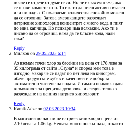
после се отрече от думите си. Но не е съвсем лъжа, ако
се прави компетентно. То е като да пиеш активен въглен
или нишадър. С по-големи количества спокойно можеш
да се отровиш. Затова американците разреждат
натриевие хипохлорид концентрат с много вода и пият
по една капчица. Но психари има всякакви. Ако ти е
писано да се отровиш, няма да те блъсне кола, нали
така?
Reply
Милков
on
29.05.2023 6:14
Аз вземам течен хлор за басейни на цена от 178 лева за
35 килограма от сайта „Сауна“ и според мен това е
изгодно, макар че се падат по пет лева на килограм,
обаче продуктът е хубав и качествен и е добър за
автоматично чистене на водата. И самата опаковка дава
възможност за прецизна дозировка и следователно за
разреждане на ценния натриев хипохлорит.
Reply
Kamik Adze
on
02.03.2023 10:34
В магазина до нас пише натриев хипохлорит цена от
2.10 лева за 1.06 kg. Нещата много поскъпнаха, откакто