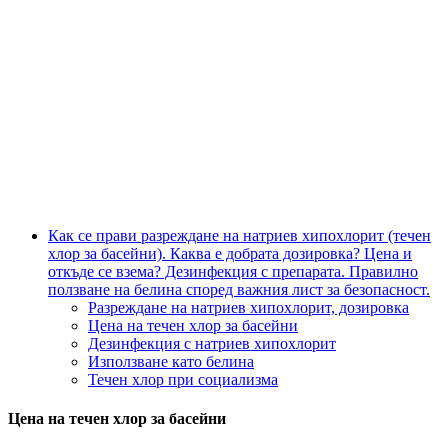
Как се прави разреждане на натриев хипохлорит (течен
хлор за басейни). Каква е добрата дозировка? Цена и
откъде се взема? Дезинфекция с препарата. Правилно
ползване на белина според важния лист за безопасност.
Разреждане на натриев хипохлорит, дозировка
Цена на течен хлор за басейни
Дезинфекция с натриев хипохлорит
Използване като белина
Течен хлор при социализма
Цена на течен хлор за басейни