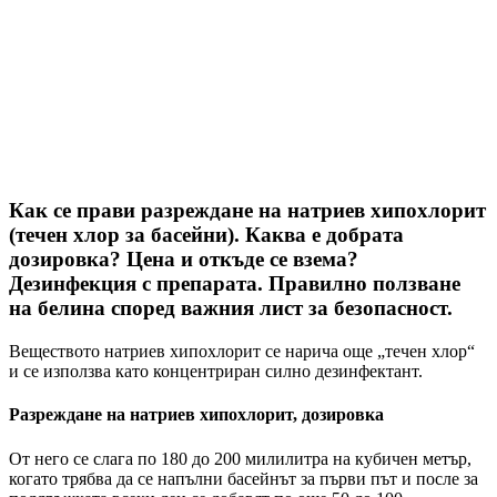
Как се прави разреждане на натриев хипохлорит
(течен хлор за басейни). Каква е добрата
дозировка? Цена и откъде се взема?
Дезинфекция с препарата. Правилно ползване
на белина според важния лист за безопасност.
Веществото натриев хипохлорит се нарича още „течен хлор“
и се използва като концентриран силно дезинфектант.
Разреждане на натриев хипохлорит, дозировка
От него се слага по 180 до 200 милилитра на кубичен метър,
когато трябва да се напълни басейнът за първи път и после за