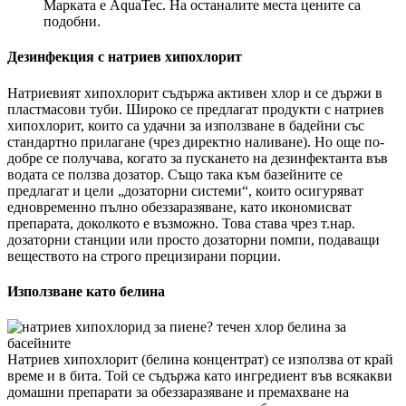
Марката е AquaTec. На останалите места цените са
подобни.
Дезинфекция с натриев хипохлорит
Натриевият хипохлорит съдържа активен хлор и се държи в
пластмасови туби. Широко се предлагат продукти с натриев
хипохлорит, които са удачни за използване в бадейни със
стандартно прилагане (чрез директно наливане). Но още по-
добре се получава, когато за пускането на дезинфектанта във
водата се ползва дозатор. Също така към базейните се
предлагат и цели „дозаторни системи“, които осигуряват
едновременно пълно обеззаразяване, като икономисват
препарата, доколкото е възможно. Това става чрез т.нар.
дозаторни станции или просто дозаторни помпи, подаващи
веществото на строго прецизирани порции.
Използване като белина
Натриев хипохлорит (белина концентрат) се използва от край
време и в бита. Той се съдържа като ингредиент във всякакви
домашни препарати за обеззаразяване и премахване на