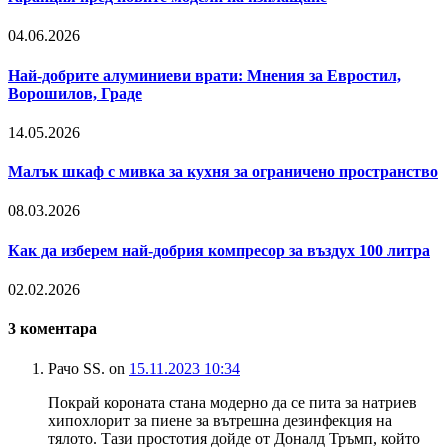
04.06.2026
Най-добрите алуминиеви врати: Мнения за Евростил,
Ворошилов, Граде
14.05.2026
Малък шкаф с мивка за кухня за ограничено пространство
08.03.2026
Как да изберем най-добрия компресор за въздух 100 литра
02.02.2026
3
коментара
Рачо SS.
on
15.11.2023 10:34
Покрай короната стана модерно да се пита за натриев
хипохлорит за пиене за вътрешна дезинфекция на
тялото. Тази простотия дойде от Доналд Тръмп, който