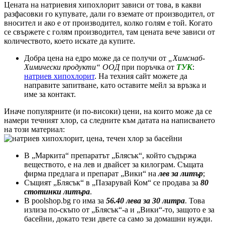
Цената на натриевия хипохлорит зависи от това, в какви
разфасовки го купувате, дали го вземате от производител, от
вносител и ако е от производител, колко голям е той. Когато
се свържете с голям производител, там цената вече зависи от
количеството, което искате да купите.
Добра цена на едро може да се получи от
„Химснаб-
Химически продукти“ ООД
при поръчка от
ТУК
:
натриев хипохлорит
. На техния сайт можете да
направите запитване, като оставите мейл за връзка и
име за контакт.
Иначе популярните (и по-високи) цени, на които може да се
намери течният хлор, са следните към датата на написването
на този материал:
В „Маркита“ препаратът „Блясък“, който съдържа
веществото, е на лев и двайсет за килограм. Същата
фирма предлага и препарат „Вики“ на
лев за литър
;
Същият „Блясък“ в „Пазарувай Ком“ се продава за
80
стотинки литъра
.
В poolshop.bg го има за
56.40 лева за 30 литра
. Това
излиза по-скъпо от „Блясък“-а и „Вики“-то, защото е за
басейни, докато тези двете са само за домашни нужди.