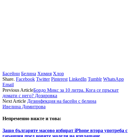
Басейни
Белина
Химия
Хлор
Share.
Facebook
Twitter
Pinterest
LinkedIn
Tumblr
WhatsApp
Email
Previous Article
Бордо Микс за 10 литра. Кога се пръскат
домати с него? Дозировка
Next Article
Дезинфекция на басейн с белина
Ивелина Димитрова
Непременно вижте и това:
Защо българите масово избират iPhone втора употреба с
гаранция пред новите модели на изплащане