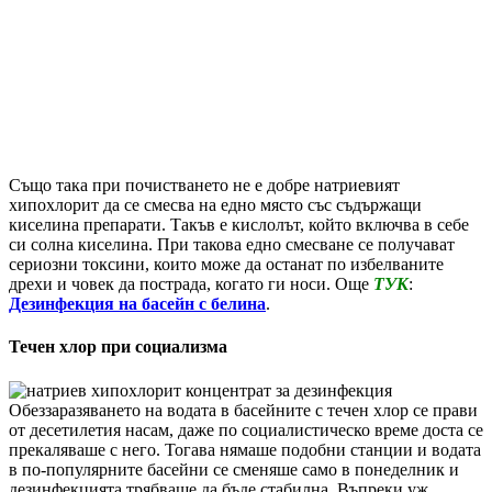
Също така при почистването не е добре натриевият
хипохлорит да се смесва на едно място със съдържащи
киселина препарати. Такъв е кислолът, който включва в себе
си солна киселина. При такова едно смесване се получават
сериозни токсини, които може да останат по избелваните
дрехи и човек да пострада, когато ги носи. Още
ТУК
:
Дезинфекция на басейн с белина
.
Течен хлор при социализма
Обеззаразяването на водата в басейните с течен хлор се прави
от десетилетия насам, даже по социалистическо време доста се
прекаляваше с него. Тогава нямаше подобни станции и водата
в по-популярните басейни се сменяше само в понеделник и
дезинфекцията трябваше да бъде стабилна. Въпреки уж