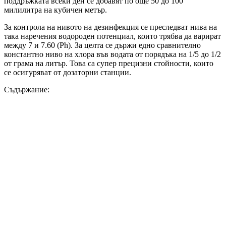
поддръжката всеки ден се добавят по още 50 до 100
милилитра на кубичен метър.
За контрола на нивото на дезинфекция се преследват нива на
така наречения водороден потенциал, които трябва да варират
между 7 и 7.60 (Ph). За целта се държи едно сравнително
константно ниво на хлора във водата от порядъка на 1/5 до 1/2
от грама на литър. Това са супер прецизни стойности, които
се осигуряват от дозаторни станции.
Съдържание: