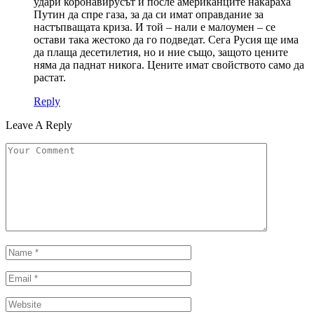
удари коронавирусът и после американците накараха
Путин да спре газа, за да си имат оправдание за
настъпващата криза. И той – нали е малоумен – се
остави така жестоко да го подведат. Сега Русия ще има
да плаща десетилетия, но и ние също, защото цените
няма да паднат никога. Цените имат свойството само да
растат.
Reply
Leave A Reply