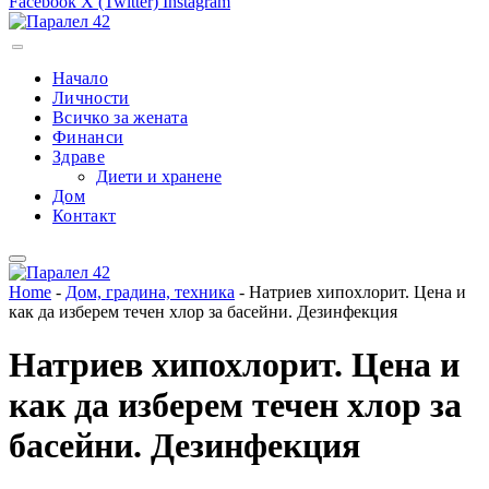
Facebook
X (Twitter)
Instagram
Начало
Личности
Всичко за жената
Финанси
Здраве
Диети и хранене
Дом
Контакт
Home
-
Дом, градина, техника
-
Натриев хипохлорит. Цена и
как да изберем течен хлор за басейни. Дезинфекция
Натриев хипохлорит. Цена и
как да изберем течен хлор за
басейни. Дезинфекция