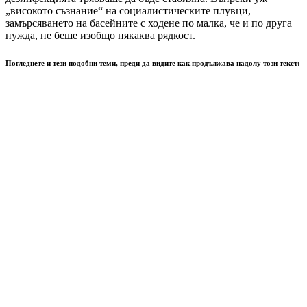
„високото съзнание“ на социалистическите плувци,
замърсяването на басейните с ходене по малка, че и по друга
нужда, не беше изобщо някаква рядкост.
Погледнете и тези подобни теми, преди да видите как продължава надолу този текст: