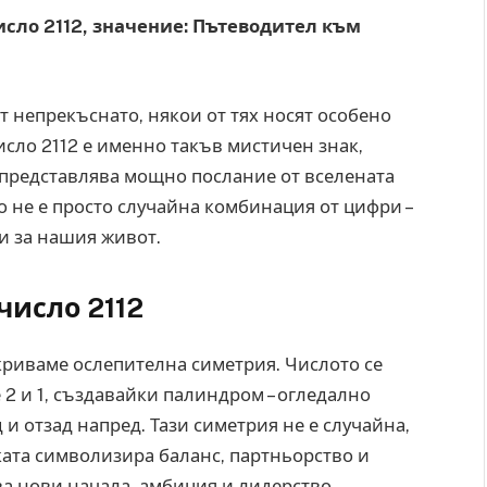
сло 2112, значение: Пътеводител към
т непрекъснато, някои от тях носят особено
сло 2112 е именно такъв мистичен знак,
 представлява мощно послание от вселената
 не е просто случайна комбинация от цифри –
ки за нашия живот.
число 2112
ткриваме ослепителна симетрия. Числото се
2 и 1, създавайки палиндром – огледално
 и отзад напред. Тази симетрия не е случайна,
ката символизира баланс, партньорство и
а нови начала, амбиция и лидерство.