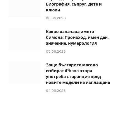
Биография, съпруг, дете и
клюки
06.06.2026
Какво означава името
Симона: Произход, имен ден,
значение, нумерология
05.06.2026
Защо българите масово
избират iPhone втора
употреба с гаранция пред
новите модели на изплащане
04.06.2026