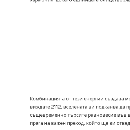
Комбинацията от тези енергии създава м
виждате 2112, вселената ви подканва да 
същевременно търсите равновесие във вси
прага на важен преход, който ще ви отв