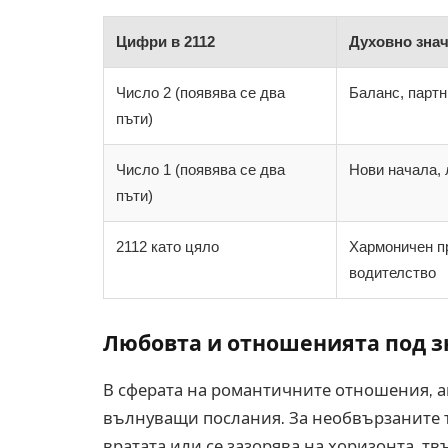
Цифри в 2112
Духовно зна
Число 2 (появява се два
Баланс, партн
пъти)
Число 1 (появява се два
Нови начала, 
пъти)
2112 като цяло
Хармоничен п
водителство
Любовта и отношенията под зн
В сферата на романтичните отношения, а
вълнуващи послания. За необвързаните то
вратата или се зазорява на хоризонта, т