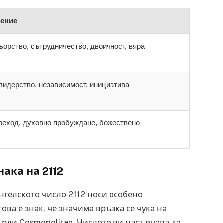
чение
ьорство, сътрудничество, двоичност, вяра
лидерство, независимост, инициатива
реход, духовно пробуждане, божествено
ака на 2112
нгелското число 2112 носи особено
ва е знак, че значима връзка се чука на
върди Cosmopolitan. Числото ви насърчава да