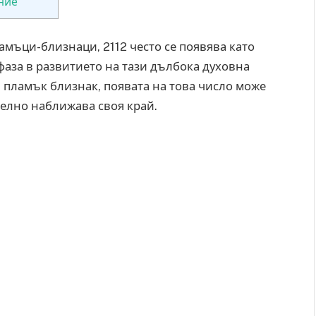
ние
ламъци-близнаци, 2112 често се появява като
фаза в развитието на тази дълбока духовна
 пламък близнак, появата на това число може
делно наближава своя край.