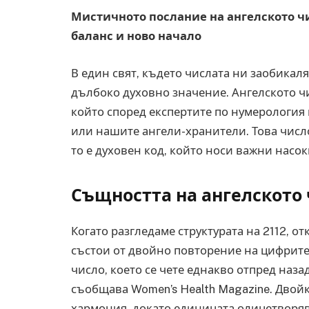
Мистичното послание на ангелското чи
баланс и ново начало
В един свят, където числата ни заобикаля
дълбоко духовно значение. Ангелското чи
който според експертите по нумерология
или нашите ангели-хранители. Това число
то е духовен код, който носи важни насо
Същността на ангелското 
Когато разгледаме структурата на 2112, о
състои от двойно повторение на цифрите 
число, което се чете еднакво отпред назад
съобщава Women’s Health Magazine. Двой
хармония, докато единицата олицетворяв