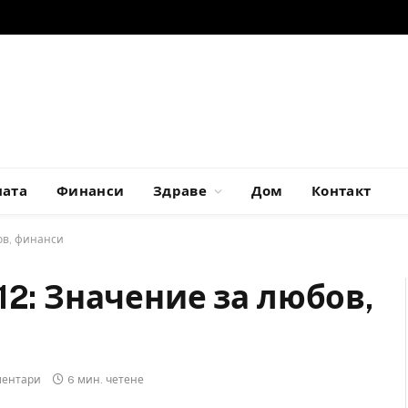
ната
Финанси
Здраве
Дом
Контакт
ов, финанси
12: Значение за любов,
ментари
6 мин. четене