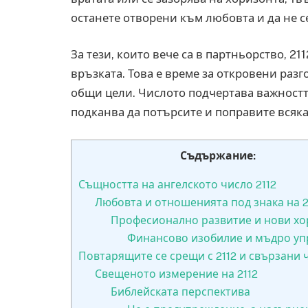
останете отворени към любовта и да не с
За тези, които вече са в партньорство, 2
връзката. Това е време за откровени раз
общи цели. Числото подчертава важност
подканва да потърсите и поправите всяк
Съдържание:
Същността на ангелското число 2112
Любовта и отношенията под знака на 2
Професионално развитие и нови х
Финансово изобилие и мъдро уп
Повтарящите се срещи с 2112 и свързани 
Свещеното измерение на 2112
Библейската перспектива