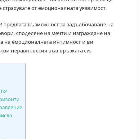
е страхувате от емоционалната уязвимост.
112 предлага възможност за задълбочаване на
говори, споделяне на мечти и изграждане на
та на емоционалната интимност и ви
акви неравновесия във връзката си.
112
оризонти
равление
числа