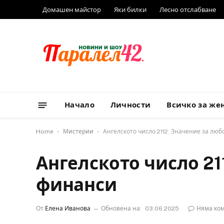
Домашен майстор
Яки билки
Лесно отслабване
Начало
Личности
Всичко за же
-
-
Home
Мистерии
Ангелското число 2112: Значение за люб
Ангелското число 21
финанси
От
Елена Иванова
Обновена на:
03.06.2025
Няма ко